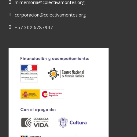
mimemoria@colectivamontes.org
corporacion@colectivamontes.org
+57 302 6787947