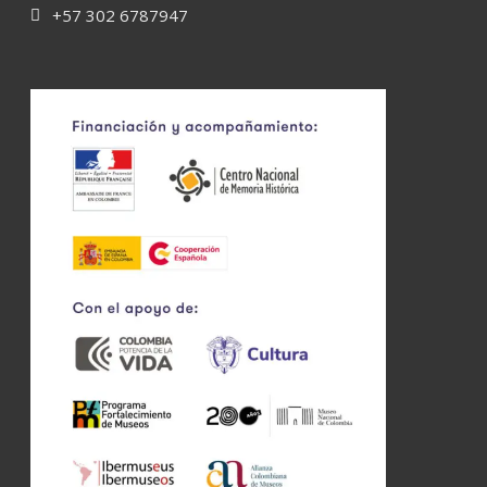
+57 302 6787947