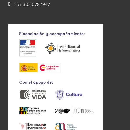
+57 302 6787947